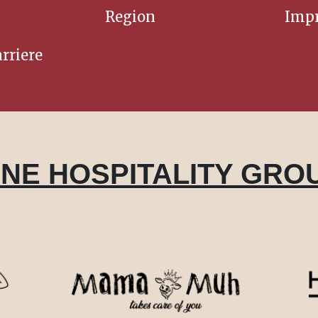
Region
Imp
rriere
INE HOSPITALITY GRO