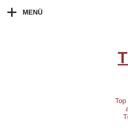
MENÜ
T
Top 
T