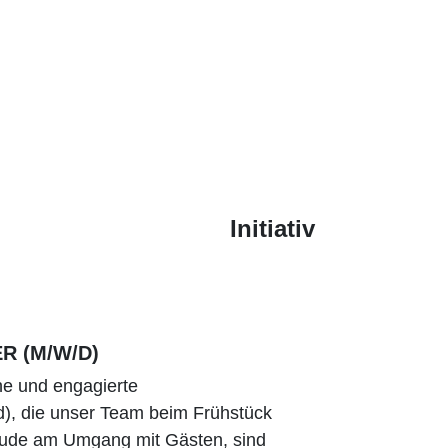
Initiativ
ER
(M/W/D)
he und engagierte
d), die unser Team beim Frühstück
reude am Umgang mit Gästen, sind